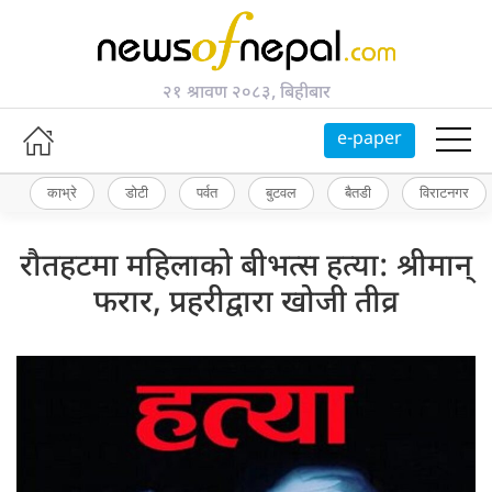
२१ श्रावण २०८३, बिहीबार
e-paper
काभ्रे
डोटी
पर्वत
बुटवल
बैतडी
विराटनगर
रौतहटमा महिलाको बीभत्स हत्या: श्रीमान्
फरार, प्रहरीद्वारा खोजी तीव्र