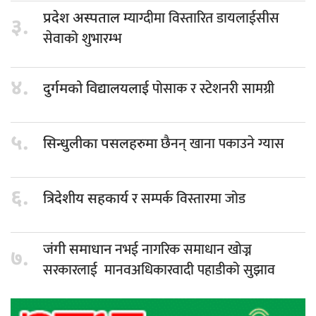
म्याग्दीमा विस्तारित डायलाईसीस
प्रदेश अस्पताल
३.
सेवाको शुभारम्भ
४.
पोसाक र स्टेशनरी सामग्री
दुर्गमको विद्यालयलाई
५.
छैनन् खाना पकाउने ग्यास
सिन्धुलीका पसलहरुमा
६.
र सम्पर्क विस्तारमा जोड
त्रिदेशीय सहकार्य
नभई नागरिक समाधान खोज्न
जंगी समाधान
७.
सरकारलाई मानवअधिकारवादी पहाडीको सुझाव