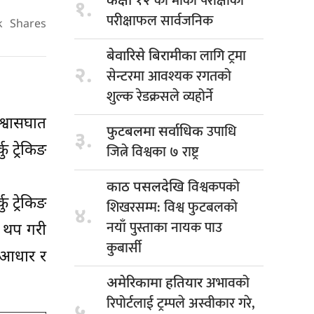
को मौका परीक्षाको
कक्षा १२
१.
परीक्षाफल सार्वजनिक
k
Shares
लागि ट्रमा
बेवारिसे बिरामीका
२.
सेन्टरमा आवश्यक रगतको
शुल्क रेडक्रसले व्यहोर्ने
श्वासघात
उपाधि
फुटबलमा सर्वाधिक
३.
जित्ने विश्वका ७ राष्ट्र
ु ट्रेकिङ
विश्वकपको
काठ पसलदेखि
 ट्रेकिङ
शिखरसम्म: विश्व फुटबलको
४.
नयाँ पुस्ताका नायक पाउ
त थप गरी
कुबार्सी
ी आधार र
अभावको
अमेरिकामा हतियार
रिपोर्टलाई ट्रम्पले अस्वीकार गरे,
५.