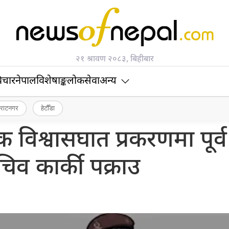
२१ श्रावण २०८३, बिहीबार
िचार
नेपाल
विशेषाङ्क
लोकसेवा
अन्य
िराटनगर
हेटौँडा
विश्वासघात प्रकरणमा पूर्व
व कार्की पक्राउ