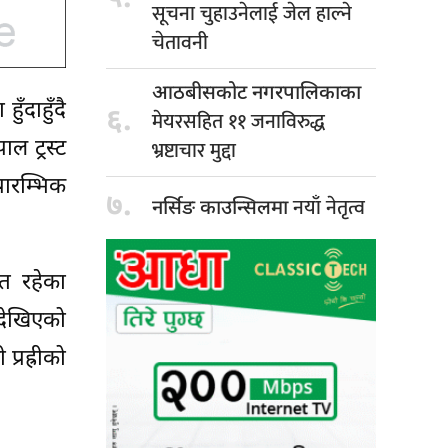
सूचना चुहाउनेलाई जेल हाल्ने
चेतावनी
आठबीसकोट नगरपालिकाका
ँदाहुँदै
६.
मेयरसहित ११ जनाविरुद्ध
भ्रष्टाचार मुद्दा
ल ट्रस्ट
रारम्भिक
७.
नयाँ नेतृत्व
नर्सिङ काउन्सिलमा
रत रहेका
 देखिएको
्रह्रीको