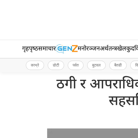
गृहपृष्‍ठ
समाचार
मनोरञ्जन
अर्थतन्त्र
खेलकुद
व
काभ्रे
डोटी
पर्वत
बुटवल
बैतडी
व
ठगी र आपराधिक 
सहसचि