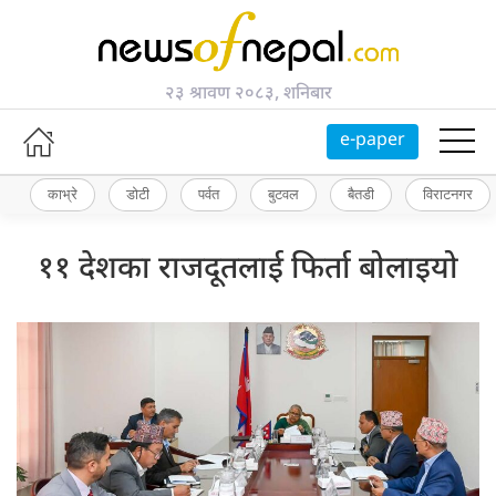
२३ श्रावण २०८३, शनिबार
e-paper
काभ्रे
डोटी
पर्वत
बुटवल
बैतडी
विराटनगर
११ देशका राजदूतलाई फिर्ता बोलाइयो