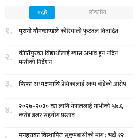
लोकप्रिय
भर्खरै
१.
कोरियाली फुटबल विवादित
पुरानो यौनकाण्डले
ग्यास अभाव हुन नदिन
कीर्तिपुरका विद्यार्थीलाई
२.
मन्त्रीको निर्देशन
३.
प्रेमिकालाई रकम बाँडेको आरोप
फिफा अध्यक्षमाथि
लागि नेपाललाई गाभीको ५७.६
२०२७–२०३० का
४.
करोड डलर सहयोग प्रस्ताव
सुकुमबासीको माग : भदौ १२
मनहराका विस्थापित