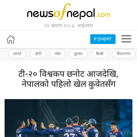
२४ श्रावण २०८३, आईतवार
e-paper
काभ्रे
डोटी
पर्वत
बुटवल
बैतडी
विराटनगर
टी-२० विश्वकप छनोट आजदेखि,
नेपालको पहिलो खेल कुवेतसँग