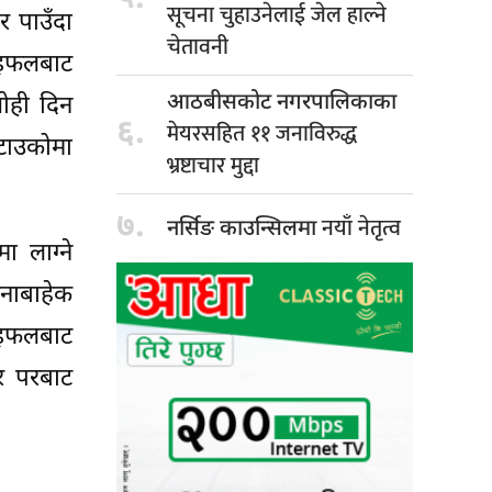
सूचना चुहाउनेलाई जेल हाल्ने
र पाउँदा
चेतावनी
राइफलबाट
आठबीसकोट नगरपालिकाका
सोही दिन
६.
मेयरसहित ११ जनाविरुद्ध
 टाउकोमा
भ्रष्टाचार मुद्दा
७.
नयाँ नेतृत्व
नर्सिङ काउन्सिलमा
ा लाग्ने
नाबाहेक
राइफलबाट
टर परबाट