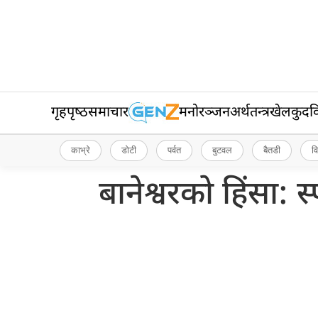
गृहपृष्‍ठ
समाचार
मनोरञ्जन
अर्थतन्त्र
खेलकुद
व
काभ्रे
डोटी
पर्वत
बुटवल
बैतडी
व
बानेश्वरको हिंसा: 