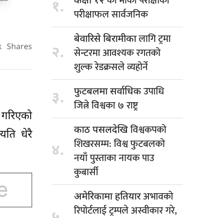
को मौका परीक्षाको
कक्षा १२
१.
परीक्षाफल सार्वजनिक
लागि ट्रमा
बेवारिसे बिरामीका
k
Shares
२.
सेन्टरमा आवश्यक रगतको
शुल्क रेडक्रसले व्यहोर्ने
उपाधि
फुटबलमा सर्वाधिक
३.
जित्ने विश्वका ७ राष्ट्र
 गरिएको
विश्वकपको
काठ पसलदेखि
ति धेरै
शिखरसम्म: विश्व फुटबलको
४.
नयाँ पुस्ताका नायक पाउ
कुबार्सी
अभावको
अमेरिकामा हतियार
रिपोर्टलाई ट्रम्पले अस्वीकार गरे,
५.