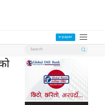
e-paper
एको