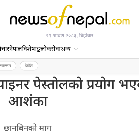
२१ श्रावण २०८३, बिहीबार
िचार
नेपाल
विशेषाङ्क
लोकसेवा
अन्य
िराटनगर
हेटौँडा
स्पाइनर पेस्तोलको प्रयोग भ
आशंका
छानबिनको माग