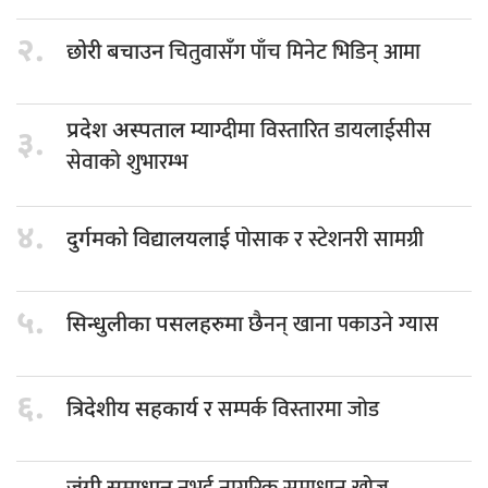
२.
चितुवासँग पाँच मिनेट भिडिन् आमा
छोरी बचाउन
म्याग्दीमा विस्तारित डायलाईसीस
प्रदेश अस्पताल
३.
सेवाको शुभारम्भ
४.
पोसाक र स्टेशनरी सामग्री
दुर्गमको विद्यालयलाई
५.
छैनन् खाना पकाउने ग्यास
सिन्धुलीका पसलहरुमा
६.
र सम्पर्क विस्तारमा जोड
त्रिदेशीय सहकार्य
नभई नागरिक समाधान खोज्न