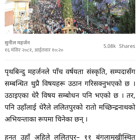
सुनील महर्जन
5.08k
Shares
१६ मंसिर २०८१, आईतवार १०:२०
पृथबिन्दु महर्जनले पाँच वर्षयता संस्कृति, सम्पदासँग
सम्बन्धित थुप्रै विषयहरू उठान गरिसक्नुभएको छ ।
उठाइएका धेरै विषय सम्बोधन पनि भएको छ । तर,
पनि उहाँलाई धेरैले ललितपुरको रातो मच्छिन्द्रनाथको
अभियन्ताका रूपमा चिनेका छन् ।
हुनत उहाँ अहिले ललितपुर– ११ बंगलामुखीस्थित