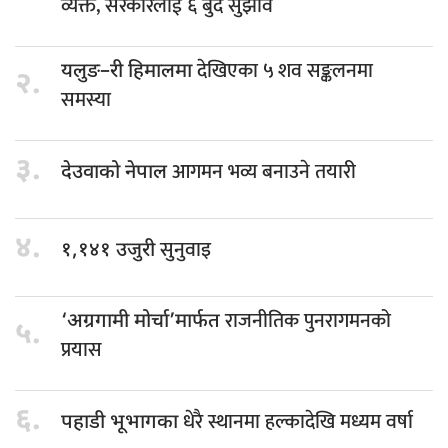
व्यक्त, सरकारलाई ६ बुँदे सुझाव
देखिएका ५ शव सङ्कलनमा
यलुङ–री हिमालमा
२.
समस्या
३.
आगमन भव्य बनाउने तयारी
देउवाको नेपाल
४.
सुनुवाइ
१,१४१ उजुरी
राजनीतिक पुनरागमनको
‘अग्रगामी मोर्चा’मार्फत
५.
प्रयास
६.
धेरै स्थानमा हल्कादेखि मध्यम वर्षा
पहाडी भूभागका