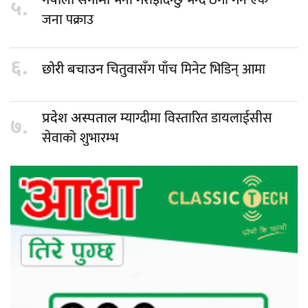
भर्ना गराइदिन्छु भन्दै ठगी गर्ने एक
नेपाली सेनामा
५.
जना पक्राउ
६.
चितुवासँग पाँच मिनेट भिडिन् आमा
छोरी बचाउन
म्याग्दीमा विस्तारित डायलाईसीस
प्रदेश अस्पताल
७.
सेवाको शुभारम्भ