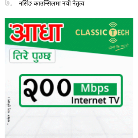
७.
नयाँ नेतृत्व
नर्सिङ काउन्सिलमा