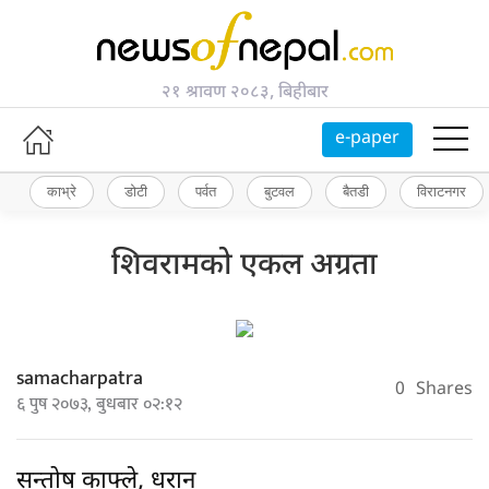
२१ श्रावण २०८३, बिहीबार
e-paper
काभ्रे
डोटी
पर्वत
बुटवल
बैतडी
विराटनगर
शिवरामको एकल अग्रता
samacharpatra
0
Shares
६ पुष २०७३, बुधबार ०२:१२
सन्तोष काफ्ले, धरान