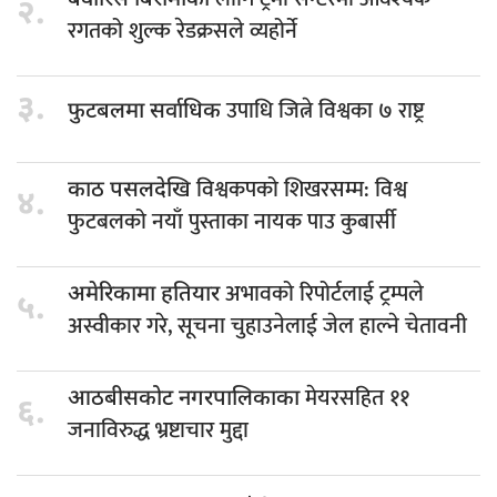
बेवारिसे बिरामीका
२.
रगतको शुल्क रेडक्रसले व्यहोर्ने
३.
उपाधि जित्ने विश्वका ७ राष्ट्र
फुटबलमा सर्वाधिक
विश्वकपको शिखरसम्म: विश्व
काठ पसलदेखि
४.
फुटबलको नयाँ पुस्ताका नायक पाउ कुबार्सी
अभावको रिपोर्टलाई ट्रम्पले
अमेरिकामा हतियार
५.
अस्वीकार गरे, सूचना चुहाउनेलाई जेल हाल्ने चेतावनी
मेयरसहित ११
आठबीसकोट नगरपालिकाका
६.
जनाविरुद्ध भ्रष्टाचार मुद्दा