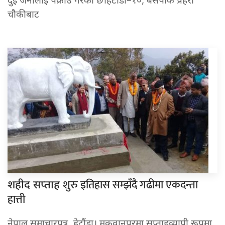
दुई जनालाई पक्राउ गरेको छ।हेटौंडा–१०, बसपार्क प्रहरी
चौकीबाट
शुरु इतिहास सम्झँदै गढीमा एकदन्ता
शहीद सप्ताह
हात्ती
नेपाल समाचारपत्र, हेटौंडा। मकवानपुरमा सप्ताहव्यापी रूपमा