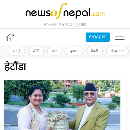
२० श्रावण २०८३, बुधबार
e-paper
काभ्रे
डोटी
पर्वत
बुटवल
बैतडी
विराटनगर
हेटौँडा