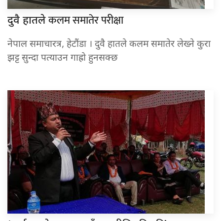
कलम समातेर परीक्षा
दुवै हातले
नेपाल समाचारत्र, हेटौंडा । दुवै हातले कलम समातेर लेख्ने कुरा
झट्ट सुन्दा पत्याउन गाह्रो हुनसक्छ