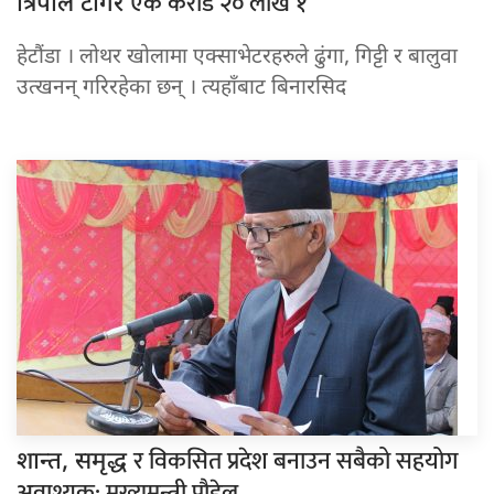
एक करोड २० लाख १
त्रिपाल टाँगेर
हेटौंडा । लोथर खोलामा एक्साभेटरहरुले ढुंगा, गिट्टी र बालुवा
उत्खनन् गरिरहेका छन् । त्यहाँबाट बिनारसिद
र विकसित प्रदेश बनाउन सबैको सहयोग
शान्त, समृद्ध
अवाश्यक: मुख्यमन्त्री पौडेल