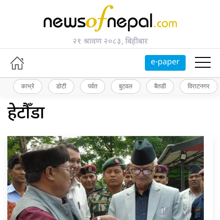
२१ श्रावण २०८३, बिहीबार
e-paper
काभ्रे
डोटी
पर्वत
बुटवल
बैतडी
विराटनगर
हेटौँडा