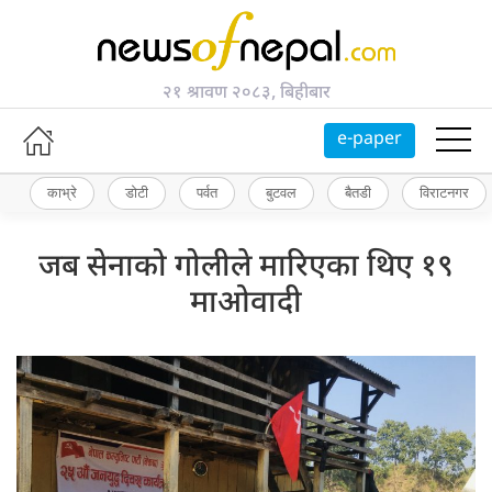
२१ श्रावण २०८३, बिहीबार
e-paper
काभ्रे
डोटी
पर्वत
बुटवल
बैतडी
विराटनगर
जब सेनाको गोलीले मारिएका थिए १९
माओवादी