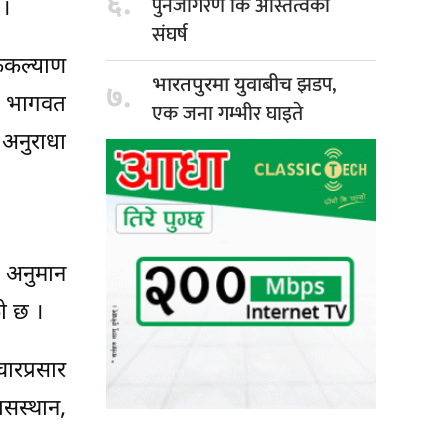
६.
पुनर्जागरण कि अस्तित्वको
 ।
संघर्ष
ोककल्याण
झडप,
भारतपुरमा युवाबीच
७.
गि भागवत
एक जना गम्भीर घाइते
 अनुराधा
 अनुमान
ो छ ।
ारप्रसार
सस्थान,