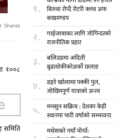
डाँडामा २० हजार
काभ्रेको नागी
१.
बिरुवा रोप्दै रोटरी क्लव अफ
काष्ठमण्डप
0
Shares
जोगिन्दरको
गाईजात्राका लागि
२.
राजनीतिक प्रहार
बलिउडमा अदिती
३.
बुढाथोकीकोअर्को छलाङ
कमा १००८
पक्की पुल,
डहरे खोलामा
४.
जोखिमपूर्ण यात्राको अन्त्य
: देशका केही
मनसुन सक्रिय
५.
स्थानमा भारी वर्षाको सम्भावना
ोह समिति
मोर्चा:
मधेसको नयाँ