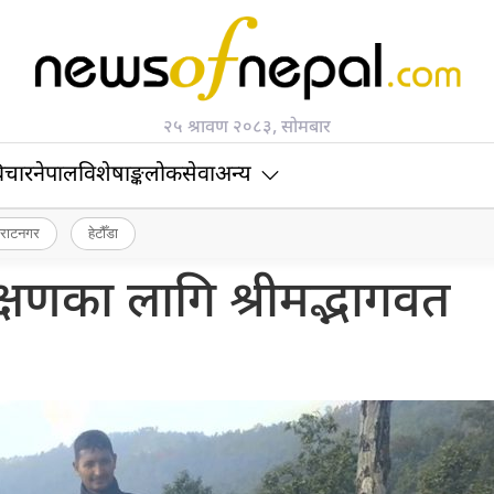
२५ श्रावण २०८३, सोमबार
िचार
नेपाल
विशेषाङ्क
लोकसेवा
अन्य
िराटनगर
हेटौँडा
षणका लागि श्रीमद्भागवत