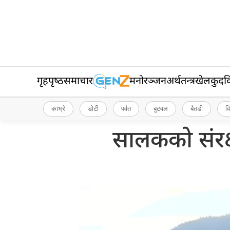
गृहपृष्‍ठ
समाचार
मनोरञ्जन
अर्थतन्त्र
खेलकुद
व
काभ्रे
डोटी
पर्वत
बुटवल
बैतडी
व
सालकको संरक्