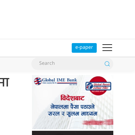
e-paper
मा