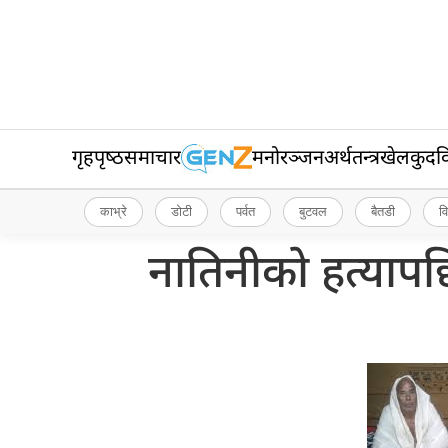
गृहपृष्‍ठ
समाचार
मनोरञ्जन
अर्थतन्त्र
खेलकुद
व
काभ्रे
डोटी
पर्वत
बुटवल
बैतडी
व
नातिनीको हत्याप