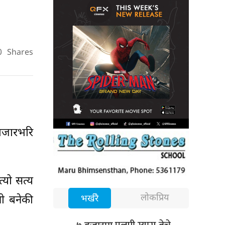
0
Shares
बजारभरि
्यो सत्य
लोकप्रिय
ी बनेकी
भर्खरै