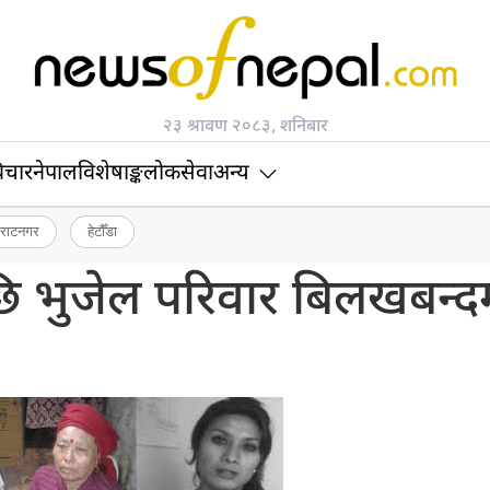
२३ श्रावण २०८३, शनिबार
िचार
नेपाल
विशेषाङ्क
लोकसेवा
अन्य
िराटनगर
हेटौँडा
छि भुजेल परिवार बिलखबन्द