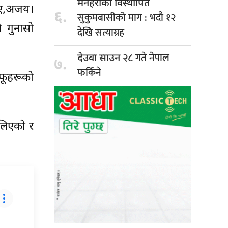
मनहराका विस्थापित
िए,अजय।
६.
सुकुमबासीको माग : भदौ १२
 गुनासो
देखि सत्याग्रह
२८ गते नेपाल
देउवा साउन
७.
फर्किने
आफूहरूको
 लिएको र