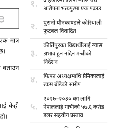
एलपी ग्यास बेच्ने
७ हजारमा
१.
आरोपमा भक्तपुरमा एक पक्राउ
कोरियाली
पुरानो यौनकाण्डले
२.
फुटबल विवादित
एक मात्र
ग्यास
कीर्तिपुरका विद्यार्थीलाई
 छ।
३.
अभाव हुन नदिन मन्त्रीको
निर्देशन
ा बताउन
प्रेमिकालाई
फिफा अध्यक्षमाथि
४.
रकम बाँडेको आरोप
लागि
२०२७–२०३० का
५.
ाई केही
नेपाललाई गाभीको ५७.६ करोड
डलर सहयोग प्रस्ताव
हो।