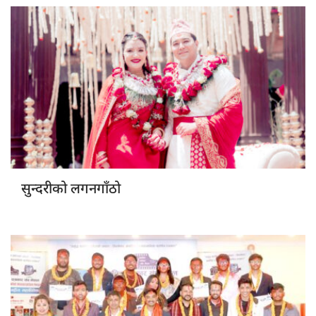
सुन्दरीको लगनगाँठो