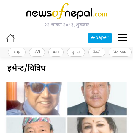
२२ श्रावण २०८३, शुक्रबार
e-paper
काभ्रे
डोटी
पर्वत
बुटवल
बैतडी
विराटनगर
इभेन्ट/विविध