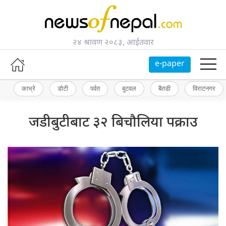
२४ श्रावण २०८३, आईतवार
e-paper
काभ्रे
डोटी
पर्वत
बुटवल
बैतडी
विराटनगर
जडीबुटीबाट ३२ बिचौलिया पक्राउ