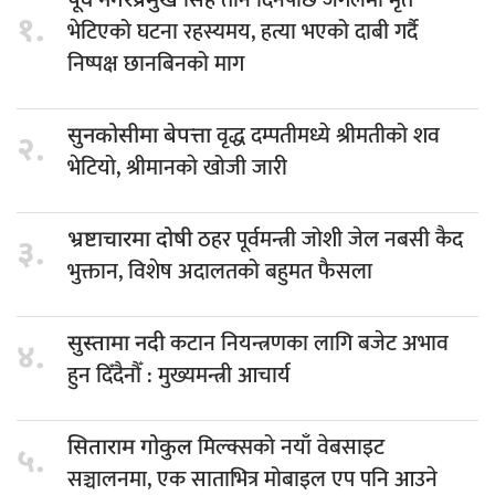
सिंह तीन दिनपछि जंगलमा मृत
पूर्व नगरप्रमुख
१.
भेटिएको घटना रहस्यमय, हत्या भएको दाबी गर्दै
निष्पक्ष छानबिनको माग
वृद्ध दम्पतीमध्ये श्रीमतीको शव
सुनकोसीमा बेपत्ता
२.
भेटियो, श्रीमानकाे खोजी जारी
ठहर पूर्वमन्त्री जोशी जेल नबसी कैद
भ्रष्टाचारमा दोषी
३.
भुक्तान, विशेष अदालतको बहुमत फैसला
कटान नियन्त्रणका लागि बजेट अभाव
सुस्तामा नदी
४.
हुन दिँदैनौँ : मुख्यमन्त्री आचार्य
मिल्क्सको नयाँ वेबसाइट
सिताराम गोकुल
५.
सञ्चालनमा, एक साताभित्र मोबाइल एप पनि आउने