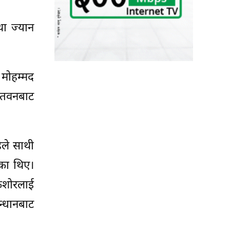
ा ज्यान
 मोहम्मद
चितवनबाट
िले साथी
एका थिए।
किशोरलाई
्धानबाट