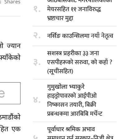
आठबीसकोट नगरपालिकाका
k
Shares
१.
मेयरसहित ११ जनाविरुद्ध
भ्रष्टाचार मुद्दा
२.
नयाँ नेतृत्व
नर्सिङ काउन्सिलमा
ो ज्यान
३३ जना
सशस्त्र प्रहरीका
्याँकेको
३.
एसपीहरूको सरुवा, को कहाँ ?
(सूचीसहित)
गुमुखोला भ्याकुरे
हाइड्रोपावरको आईपीओ
४.
निष्कासन तयारी, बिक्री
प्रबन्धकमा आरबिबि मर्चेन्ट
ाडौंको
अभाव
सहित एक
पूर्वाधार श्रमिक
५.
समाधान गर्न सरकार–निजी क्षेत्र