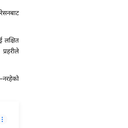
परेसनबाट
ई लक्षित
्रहरीले
े–नरहेको