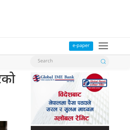
e-paper
रको