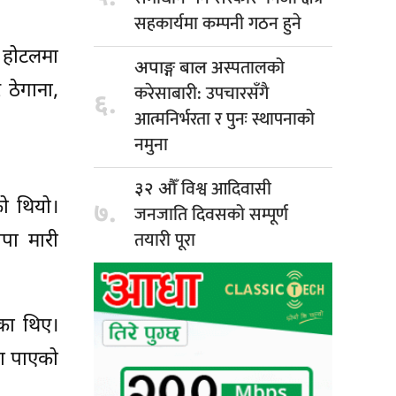
सहकार्यमा कम्पनी गठन हुने
 होटलमा
अस्पतालको
अपाङ्ग बाल
ठेगाना,
करेसाबारी: उपचारसँगै
६.
आत्मनिर्भरता र पुनः स्थापनाको
नमुना
विश्व आदिवासी
३२ औँ
को थियो।
७.
जनजाति दिवसको सम्पूर्ण
तयारी पूरा
पा मारी
ेका थिए।
ता पाएको