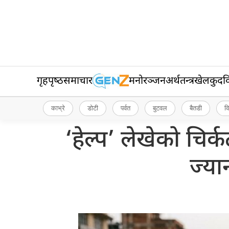
गृहपृष्‍ठ
समाचार
मनोरञ्जन
अर्थतन्त्र
खेलकुद
व
काभ्रे
डोटी
पर्वत
बुटवल
बैतडी
व
‘हेल्प’ लेखेको चि
ज्या