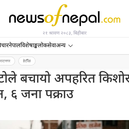
२१ श्रावण २०८३, बिहीबार
िचार
नेपाल
विशेषाङ्क
लोकसेवा
अन्य
िराटनगर
हेटौँडा
र्कटोले बचायो अपहरित किशो
न, ६ जना पक्राउ