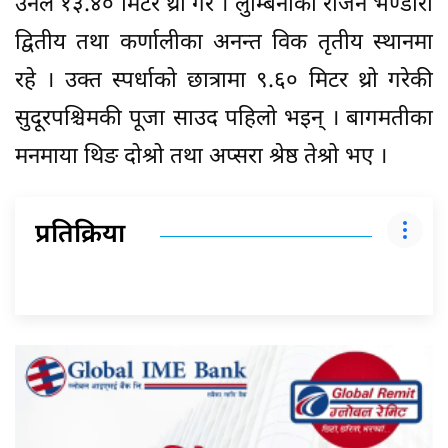
उनले १३.४० मिटर थ्रो गरे । लुम्बिनीका राजन भण्डारी
द्वितीय तथा कर्णालीका अनन्त विक तृतीय स्थानमा
रहे । उक्त स्पर्धाको छात्रामा ९.६० मिटर थ्रो गरेकी
सुदूरपश्चिमकी पूजा साउद पहिलो भइन् । बागमतीका
मनमाया थिङ दोश्रो तथा अप्सरा श्रेष्ठ तेश्रो भए ।
प्रतिक्रिया