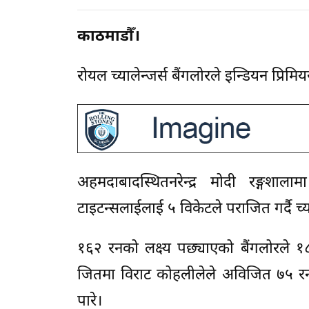
काठमाडौँ।
रोयल च्यालेन्जर्स बैंगलोरले इन्डियन प्
अहमदाबादस्थितनरेन्द्र मोदी रङ्गशा
टाइटन्सलाईलाई ५ विकेटले पराजित गर्दै च्
१६२ रनको लक्ष्य पछ्याएको बैंगलोरले 
जितमा विराट कोहलीलेले अविजित ७५ रनक
पारे।