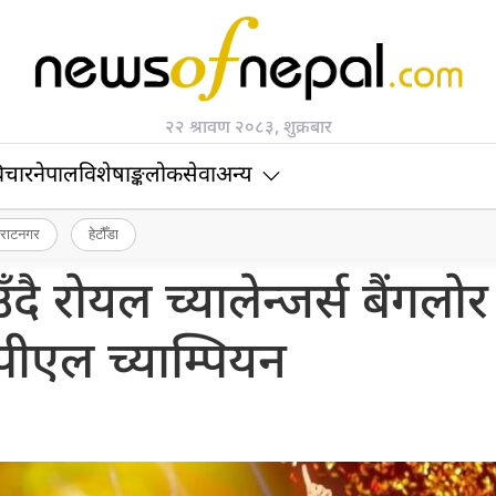
२२ श्रावण २०८३, शुक्रबार
िचार
नेपाल
विशेषाङ्क
लोकसेवा
अन्य
िराटनगर
हेटौँडा
ै रोयल च्यालेन्जर्स बैंगलोर
एल च्याम्पियन