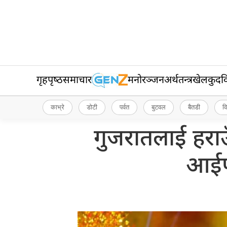
गृहपृष्‍ठ
समाचार
मनोरञ्जन
अर्थतन्त्र
खेलकुद
व
काभ्रे
डोटी
पर्वत
बुटवल
बैतडी
व
गुजरातलाई हराउँद
आईपी