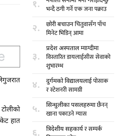
भर्ना गराइदिन्छु
नेपाली सेनामा
१.
भन्दै ठगी गर्ने एक जना पक्राउ
चितुवासँग पाँच
छोरी बचाउन
२.
मिनेट भिडिन् आमा
म्याग्दीमा
प्रदेश अस्पताल
३.
विस्तारित डायलाईसीस सेवाको
शुभारम्भ
पोसाक
ेगुजरात
दुर्गमको विद्यालयलाई
४.
र स्टेशनरी सामग्री
छैनन्
सिन्धुलीका पसलहरुमा
५.
। टोलीको
खाना पकाउने ग्यास
केट हात
र सम्पर्क
त्रिदेशीय सहकार्य
६.