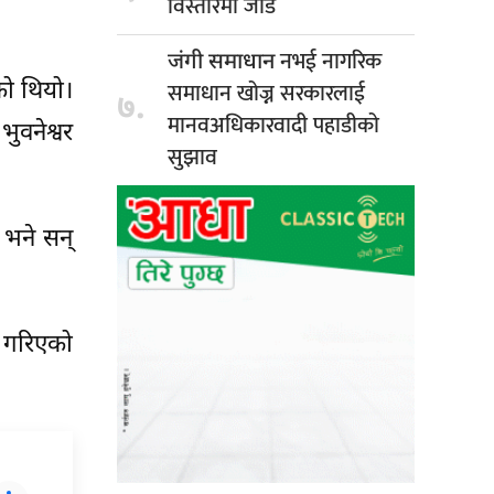
विस्तारमा जोड
नभई नागरिक
जंगी समाधान
समाधान खोज्न सरकारलाई
को थियो।
७.
मानवअधिकारवादी पहाडीको
ुवनेश्वर
सुझाव
भने सन्
 गरिएको