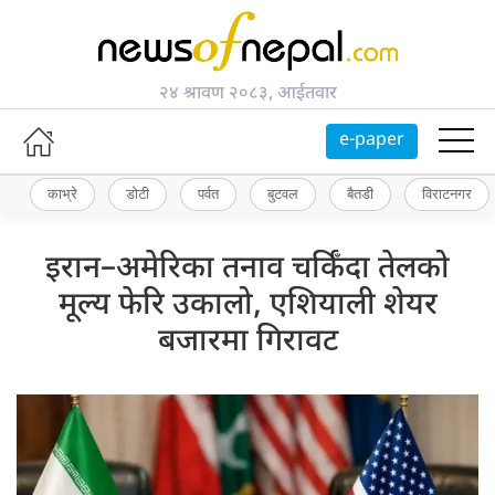
२४ श्रावण २०८३, आईतवार
e-paper
काभ्रे
डोटी
पर्वत
बुटवल
बैतडी
विराटनगर
इरान–अमेरिका तनाव चर्किँदा तेलको
मूल्य फेरि उकालो, एशियाली शेयर
बजारमा गिरावट