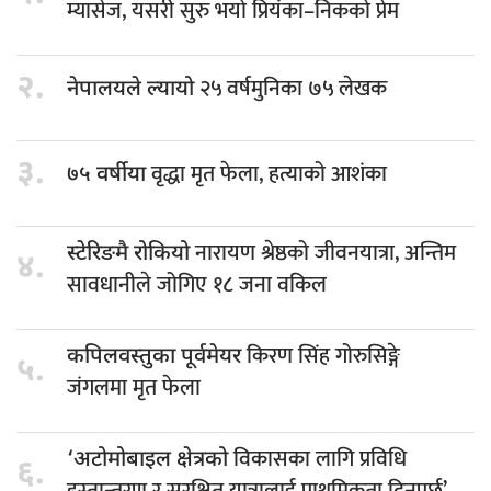
म्यासेज, यसरी सुरु भयो प्रियंका–निकको प्रेम
२.
२५ वर्षमुनिका ७५ लेखक
नेपालयले ल्यायो
३.
वृद्धा मृत फेला, हत्याको आशंका
७५ वर्षीया
नारायण श्रेष्ठको जीवनयात्रा, अन्तिम
स्टेरिङमै रोकियो
४.
सावधानीले जोगिए १८ जना वकिल
किरण सिंह गोरुसिङ्गे
कपिलवस्तुका पूर्वमेयर
५.
जंगलमा मृत फेला
विकासका लागि प्रविधि
‘अटोमोबाइल क्षेत्रको
६.
हस्तान्तरण र सुरक्षित यात्रालाई प्राथमिकता दिनुपर्छ’