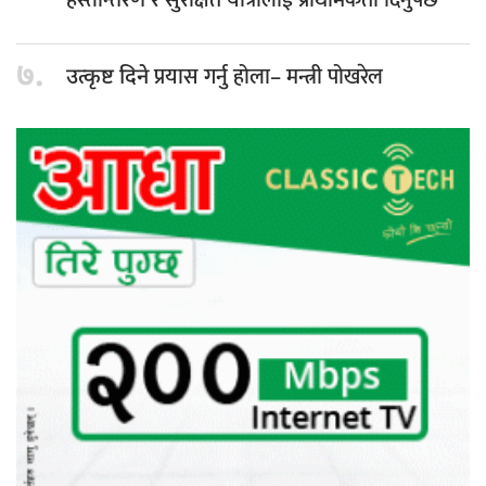
७.
प्रयास गर्नु होला– मन्त्री पोखरेल
उत्कृष्ट दिने