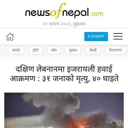
२२ श्रावण २०८३, शुक्रबार
e-paper
काभ्रे
डोटी
पर्वत
बुटवल
बैतडी
विराटनगर
दक्षिण लेबनानमा इजरायली हवाई
आक्रमण : ३१ जनाको मृत्यु, ४० घाइते