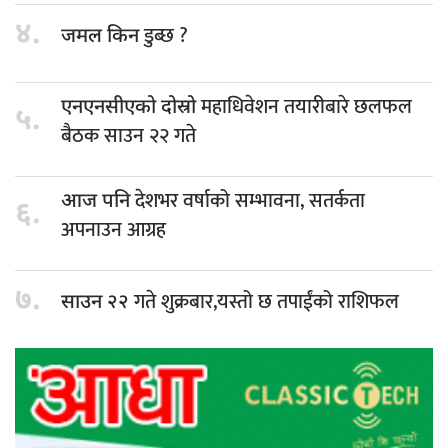
४.
डुब्छ ?
जमल किन
महाधिवेशन तयारीबारे छलफल
एनएनसीएको दोस्रो
५.
बैठक साउन २२ गते
देशभर वर्षाको सम्भावना, सतर्कता
आज पनि
६.
अपनाउन आग्रह
७.
गते शुक्रबार,यस्तो छ तपाईंको राशिफल
साउन २२