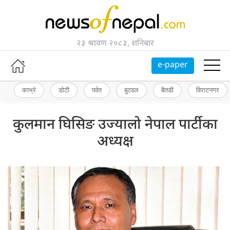
२३ श्रावण २०८३, शनिबार
e-paper
काभ्रे
डोटी
पर्वत
बुटवल
बैतडी
विराटनगर
कुलमान घिसिङ उज्यालो नेपाल पार्टीका
अध्यक्ष