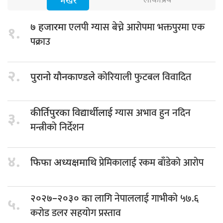
लोकप्रिय
भर्खरै
एलपी ग्यास बेच्ने आरोपमा भक्तपुरमा एक
७ हजारमा
१.
पक्राउ
२.
कोरियाली फुटबल विवादित
पुरानो यौनकाण्डले
ग्यास अभाव हुन नदिन
कीर्तिपुरका विद्यार्थीलाई
३.
मन्त्रीको निर्देशन
४.
प्रेमिकालाई रकम बाँडेको आरोप
फिफा अध्यक्षमाथि
लागि नेपाललाई गाभीको ५७.६
२०२७–२०३० का
५.
करोड डलर सहयोग प्रस्ताव