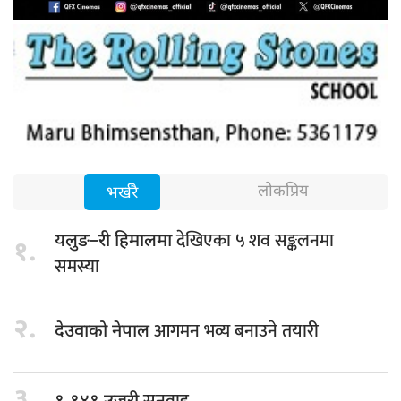
लोकप्रिय
भर्खरै
देखिएका ५ शव सङ्कलनमा
यलुङ–री हिमालमा
१.
समस्या
२.
आगमन भव्य बनाउने तयारी
देउवाको नेपाल
३.
सुनुवाइ