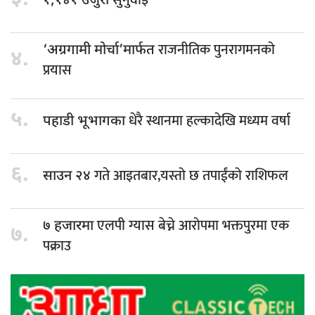
१,१४१ उजुरी
राजनीतिक पुनरागमनको
‘अग्रगामी मोर्चा’मार्फत
४.
प्रयास
५.
धेरै स्थानमा हल्कादेखि मध्यम वर्षा
पहाडी भूभागका
६.
गते आइतबार,यस्तो छ तपाईंको राशिफल
साउन २४
एलपी ग्यास बेच्ने आरोपमा भक्तपुरमा एक
७ हजारमा
७.
पक्राउ