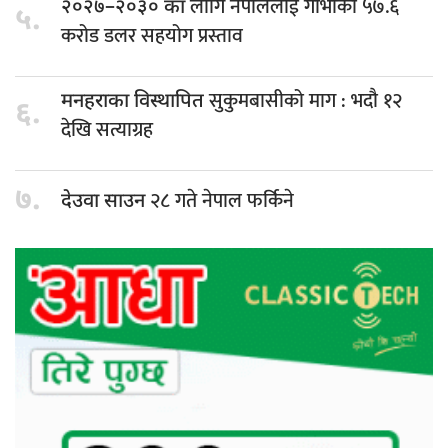
लागि नेपाललाई गाभीको ५७.६
२०२७–२०३० का
५.
करोड डलर सहयोग प्रस्ताव
सुकुमबासीको माग : भदौ १२
मनहराका विस्थापित
६.
देखि सत्याग्रह
७.
२८ गते नेपाल फर्किने
देउवा साउन