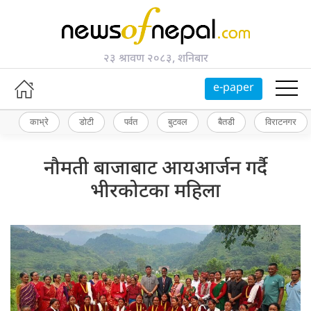
२३ श्रावण २०८३, शनिबार
e-paper
काभ्रे
डोटी
पर्वत
बुटवल
बैतडी
विराटनगर
नौमती बाजाबाट आयआर्जन गर्दै
भीरकोटका महिला