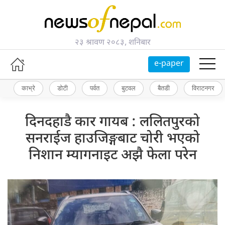
२३ श्रावण २०८३, शनिबार
e-paper
काभ्रे
डोटी
पर्वत
बुटवल
बैतडी
विराटनगर
दिनदहाडै कार गायब : ललितपुरको
सनराईज हाउजिङ्गबाट चोरी भएको
निशान म्यागनाइट अझै फेला परेन