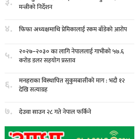
३.
मन्त्रीको निर्देशन
४.
प्रेमिकालाई रकम बाँडेको आरोप
फिफा अध्यक्षमाथि
लागि नेपाललाई गाभीको ५७.६
२०२७–२०३० का
५.
करोड डलर सहयोग प्रस्ताव
सुकुमबासीको माग : भदौ १२
मनहराका विस्थापित
६.
देखि सत्याग्रह
७.
२८ गते नेपाल फर्किने
देउवा साउन