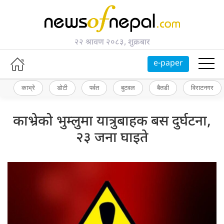
२२ श्रावण २०८३, शुक्रबार
e-paper
काभ्रे
डोटी
पर्वत
बुटवल
बैतडी
विराटनगर
काभ्रेको भुम्लुमा यात्रुबाहक बस दुर्घटना,
२३ जना घाइते