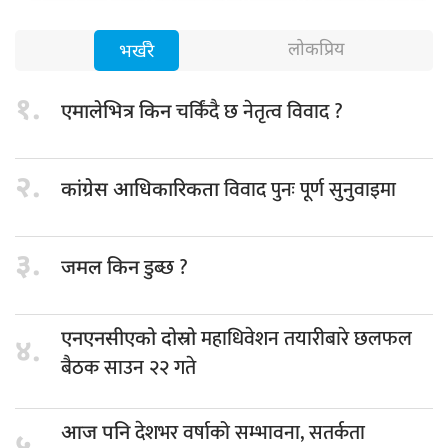
लोकप्रिय
भर्खरै
१.
चर्किंदै छ नेतृत्व विवाद ?
एमालेभित्र किन
२.
विवाद पुनः पूर्ण सुनुवाइमा
कांग्रेस आधिकारिकता
३.
डुब्छ ?
जमल किन
महाधिवेशन तयारीबारे छलफल
एनएनसीएको दोस्रो
४.
बैठक साउन २२ गते
देशभर वर्षाको सम्भावना, सतर्कता
आज पनि
५.