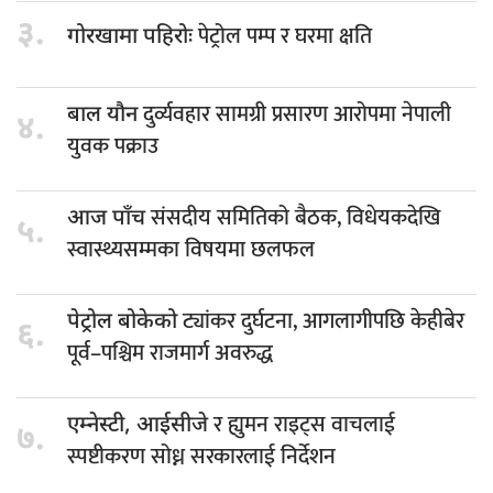
३.
पेट्रोल पम्प र घरमा क्षति
गोरखामा पहिरोः
दुर्व्यवहार सामग्री प्रसारण आरोपमा नेपाली
बाल यौन
४.
युवक पक्राउ
संसदीय समितिको बैठक, विधेयकदेखि
आज पाँच
५.
स्वास्थ्यसम्मका विषयमा छलफल
ट्यांकर दुर्घटना, आगलागीपछि केहीबेर
पेट्रोल बोकेको
६.
पूर्व–पश्चिम राजमार्ग अवरुद्ध
र ह्युमन राइट्स वाचलाई
एम्नेस्टी, आईसीजे
७.
स्पष्टीकरण सोध्न सरकारलाई निर्देशन