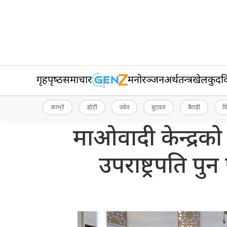
गृहपृष्‍ठ
समाचार
मनोरञ्जन
अर्थतन्त्र
खेलकुद
व
काभ्रे
डोटी
पर्वत
बुटवल
बैतडी
व
माओवादी केन्द्रको क
उपराष्ट्रपति पु