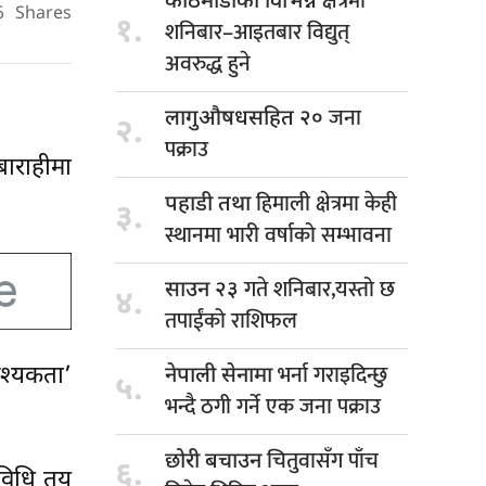
क्षेत्रमा
काठमाडौंका विभिन्न
6
Shares
१.
शनिबार–आइतबार विद्युत्
अवरुद्ध हुने
जना
लागुऔषधसहित २०
२.
पक्राउ
बाराहीमा
हिमाली क्षेत्रमा केही
पहाडी तथा
३.
स्थानमा भारी वर्षाको सम्भावना
गते शनिबार,यस्तो छ
साउन २३
४.
तपाईंको राशिफल
भर्ना गराइदिन्छु
वश्यकता’
नेपाली सेनामा
५.
भन्दै ठगी गर्ने एक जना पक्राउ
चितुवासँग पाँच
छोरी बचाउन
६.
 विधि तय