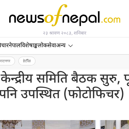
२३ श्रावण २०८३, शनिबार
िचार
नेपाल
विशेषाङ्क
लोकसेवा
अन्य
िराटनगर
हेटौँडा
ेन्द्रीय समिति बैठक सुरु, पू
न पनि उपस्थित (फाेटाेफिचर)