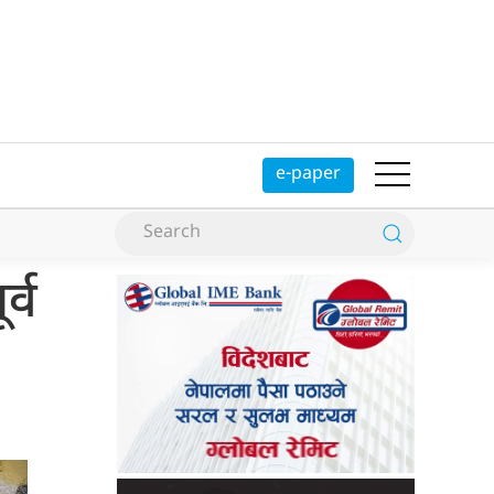
e-paper
र्व