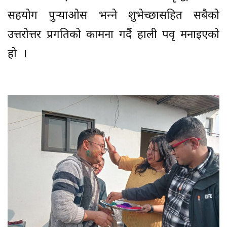
सहयोग पुर्‍याओस भन्‍ने शुभेच्छासहित सबैको
उत्तरोत्तर प्रगतिको कामना गर्दै हाली पवृ मनाइएकाे
हाे ।