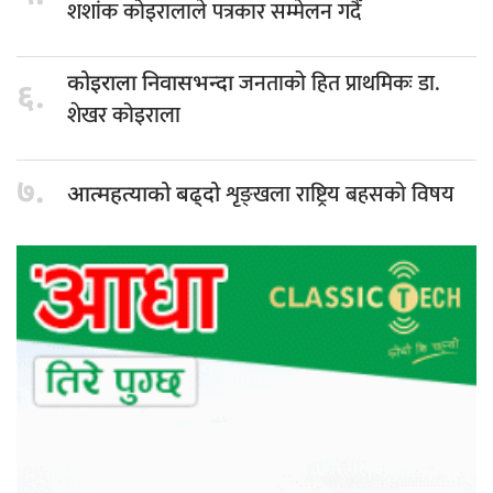
शशांक कोइरालाले पत्रकार सम्मेलन गदैँ
जनताको हित प्राथमिकः डा.
कोइराला निवासभन्दा
६.
शेखर कोइराला
७.
शृङ्खला राष्ट्रिय बहसको विषय
आत्महत्याको बढ्दो