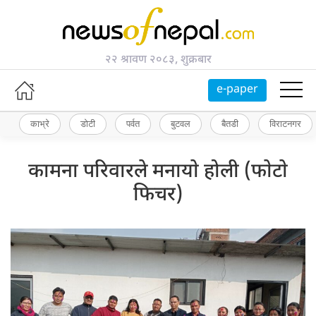
२२ श्रावण २०८३, शुक्रबार
e-paper
काभ्रे
डोटी
पर्वत
बुटवल
बैतडी
विराटनगर
कामना परिवारले मनायाे होली (फाेटाे
फिचर)