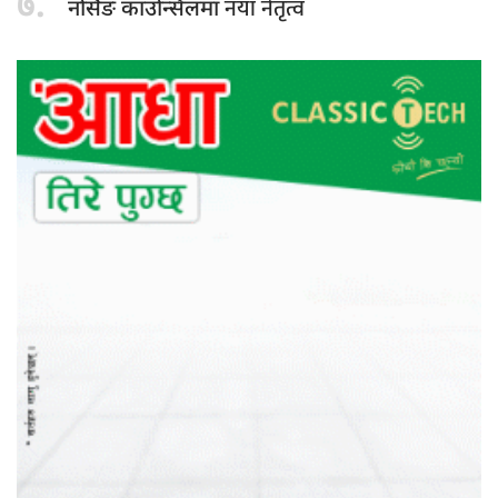
७.
नयाँ नेतृत्व
नर्सिङ काउन्सिलमा