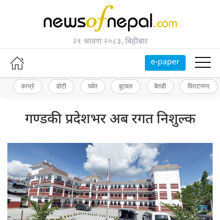
२१ श्रावण २०८३, बिहीबार
e-paper
काभ्रे
डोटी
पर्वत
बुटवल
बैतडी
विराटनगर
गण्डकी प्रदेशभर अब रगत निशुल्क