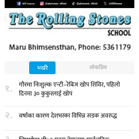
लोकप्रिय
भर्खरै
एन्टी–रेबिज खोप शिविर, पहिलो
गौरमा निःशुल्क
१.
दिनमा ३० कुकुरलाई खोप
२.
देशभरका विभिन्न सडक अवरुद्ध
वर्षाका कारण