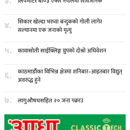
३.
एक्स नेपालमा सार्वजनिक
लिपमोटर बी०३
भरुवा बन्दुकको गोली लागेर
सिकार खेल्दा
४.
सल्यानमा एक जनाको मृत्यु
५.
ग्रुपकाे दाेश्राे अधिवेशन
कावासाेती साईक्लिङ्ग
क्षेत्रमा शनिबार–आइतबार विद्युत्
काठमाडौंका विभिन्न
६.
अवरुद्ध हुने
७.
जना पक्राउ
लागुऔषधसहित २०