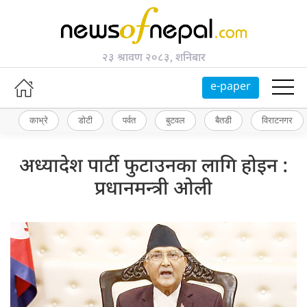
२३ श्रावण २०८३, शनिबार
e-paper
काभ्रे
डोटी
पर्वत
बुटवल
बैतडी
विराटनगर
अध्यादेश पार्टी फुटाउनका लागि होइन :
प्रधानमन्त्री ओली