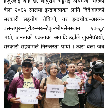
हजुरलाई थाहै छ, बाबुराम भट्टराई अर्थमन्त्री भएका
बेला २०६५ सालमा इन्द्रजात्राका लागि दिंदैआएको
सरकारी सहयोग राेकियाे, तर इन्द्रचोक–असन–
वसन्तपुर–न्यूरोड–मरु–टेकु–भीमसेनस्थान एकजुट
भयो, जनताको एकताका अगाडि उहाँले झुक्नैप¥यो,
सरकारी सहयोगले निरन्तरता पायो ।
त्यस बेला जब