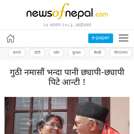
२४ श्रावण २०८३, आईतवार
e-paper
काभ्रे
डोटी
पर्वत
बुटवल
बैतडी
विराटनगर
गुठी नमासौं भन्दा पानी छ्यापी-छ्यापी
पिटे आन्टी !