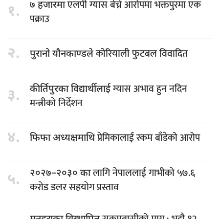
एलपी ग्यास बेच्ने आरोपमा भक्तपुरमा एक
७ हजारमा
१.
पक्राउ
२.
कोरियाली फुटबल विवादित
पुरानो यौनकाण्डले
ग्यास अभाव हुन नदिन
कीर्तिपुरका विद्यार्थीलाई
३.
मन्त्रीको निर्देशन
४.
प्रेमिकालाई रकम बाँडेको आरोप
फिफा अध्यक्षमाथि
लागि नेपाललाई गाभीको ५७.६
२०२७–२०३० का
५.
करोड डलर सहयोग प्रस्ताव
सुकुमबासीको माग : भदौ १२