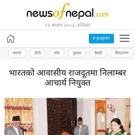
२३ श्रावण २०८३, शनिबार
e-paper
काभ्रे
डोटी
पर्वत
बुटवल
बैतडी
विराटनगर
भारतको आवासीय राजदूतमा निलाम्बर
आचार्य नियुक्त