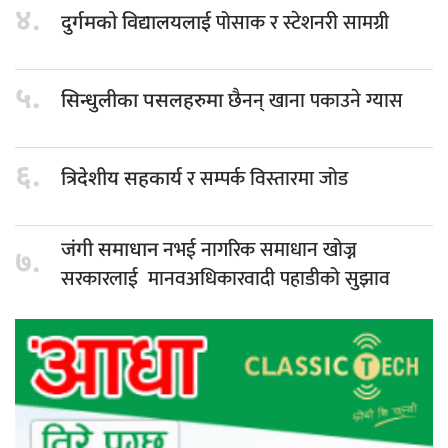
४.
पोसाक र स्टेशनरी सामग्री
दुर्गमको विद्यालयलाई
५.
छैनन् खाना पकाउने ग्यास
सिन्धुलीका पसलहरुमा
६.
र सम्पर्क विस्तारमा जोड
त्रिदेशीय सहकार्य
नभई नागरिक समाधान खोज्न
जंगी समाधान
७.
सरकारलाई मानवअधिकारवादी पहाडीको सुझाव