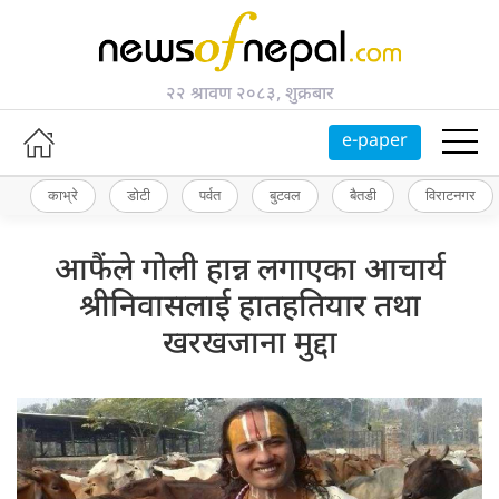
२२ श्रावण २०८३, शुक्रबार
e-paper
काभ्रे
डोटी
पर्वत
बुटवल
बैतडी
विराटनगर
आफैंले गोली हान्न लगाएका आचार्य
श्रीनिवासलाई हातहतियार तथा
खरखजाना मुद्दा