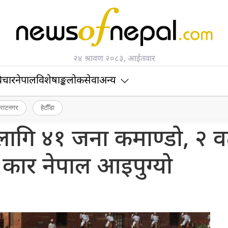
२४ श्रावण २०८३, आईतवार
िचार
नेपाल
विशेषाङ्क
लोकसेवा
अन्य
िराटनगर
हेटौँडा
 लागि ४१ जना कमाण्डो, २ व
ुफ कार नेपाल आइपुग्यो