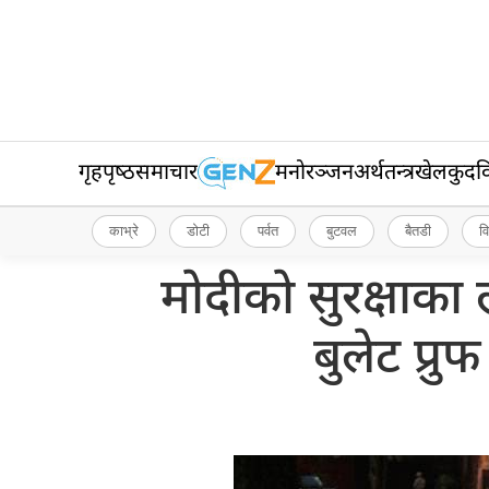
गृहपृष्‍ठ
समाचार
मनोरञ्जन
अर्थतन्त्र
खेलकुद
व
काभ्रे
डोटी
पर्वत
बुटवल
बैतडी
व
मोदीको सुरक्षाका
बुलेट प्र