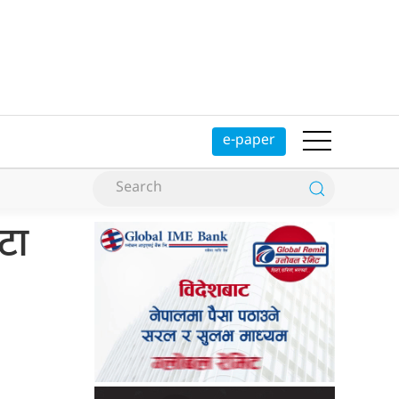
e-paper
टा