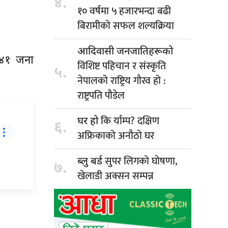
४.
१० वर्षमा ५ हजारभन्दा बढी
बिरामीको सफल शल्यक्रिया
आदिवासी जनजातिहरूको
 ४१ जना
विशिष्ट पहिचान र संस्कृति
५.
नेपालको राष्ट्रिय गौरव हो :
राष्ट्रपति पौडेल
कि र्याम्प? दक्षिण
घर हो
६.
अफ्रिकाको अनौठो घर
सुपर लिगको घोषणा,
ब्लु बर्ड
७.
खेलाडी अक्सन सम्पन्न