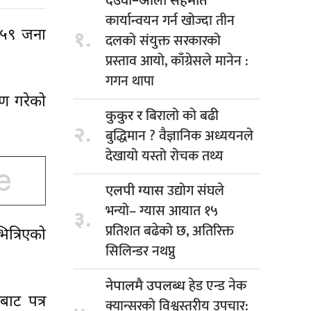
देउवा–ओली सहमति
कार्यान्वयन गर्न खोज्दा तीन
त ५९ जना
१.
दलको संयुक्त सरकारको
प्रस्ताव आयो, काँग्रेसले मानेन :
गगन थापा
रण गरेको
बिरालो को बढी
कुकुर र
२.
बुद्धिमान ? वैज्ञानिक अध्ययनले
देखायो यस्तो रोचक तथ्य
उद्योग संघले
एलपी ग्यास
भन्यो– ग्यास आयात १५
३.
प्रतिशत बढेको छ, अतिरिक्त
ित्रिएको
सिलिन्डर नथप्नु
हेड एन्ड नेक
नेपालमै उपलब्ध
बाट पत्र
क्यान्सरको विश्वस्तरीय उपचार: