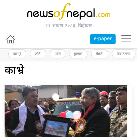
२१ श्रावण २०८३, बिहीबार
e-paper
काभ्रे
डोटी
पर्वत
बुटवल
बैतडी
विराटनगर
काभ्रे