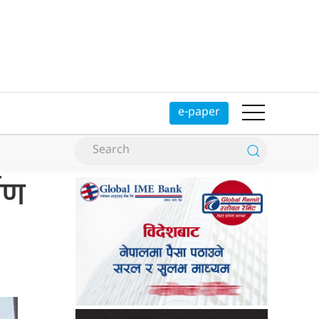
e-paper
ाण