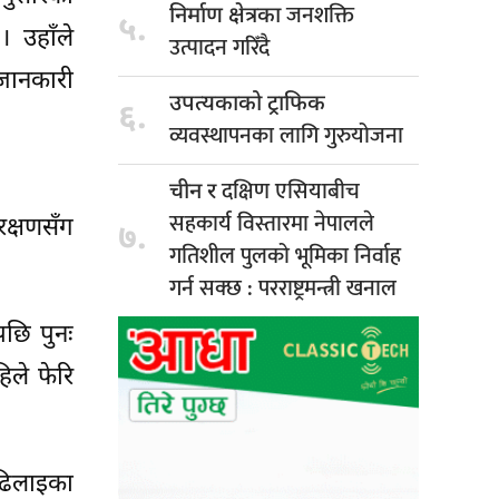
जनशक्ति
निर्माण क्षेत्रका
५.
। उहाँले
उत्पादन गरिँदै
 जानकारी
उपत्यकाको ट्राफिक
६.
व्यवस्थापनका लागि गुरुयोजना
दक्षिण एसियाबीच
चीन र
सहकार्य विस्तारमा नेपालले
रक्षणसँग
७.
गतिशील पुलको भूमिका निर्वाह
गर्न सक्छ : परराष्ट्रमन्त्री खनाल
पछि पुनः
िले फेरि
 ढिलाइका