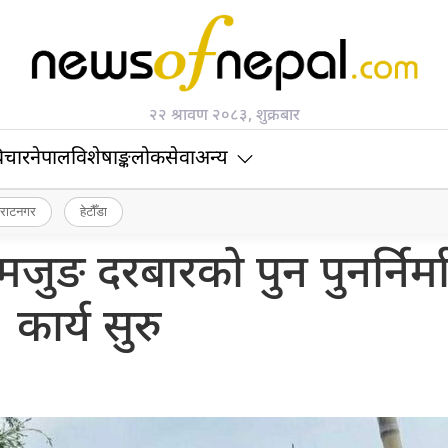
२२ श्रावण २०८३, शुक्रबार
िचार
नेपाल
विशेषाङ्क
लोकसेवा
अन्य
िराटनगर
हेटौँडा
ङ दरबारको पुन पुनर्निर्म
कार्य सुरु