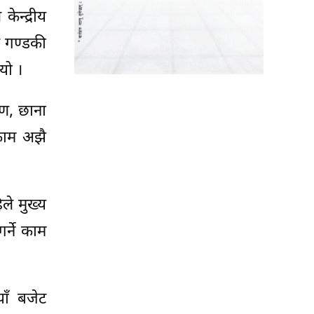
ेन्द्रीय
र गण्डकी
यो ।
ाण, छाना
 काम अझै
िले मुख्य
र्ने काम
ाँ बजेट