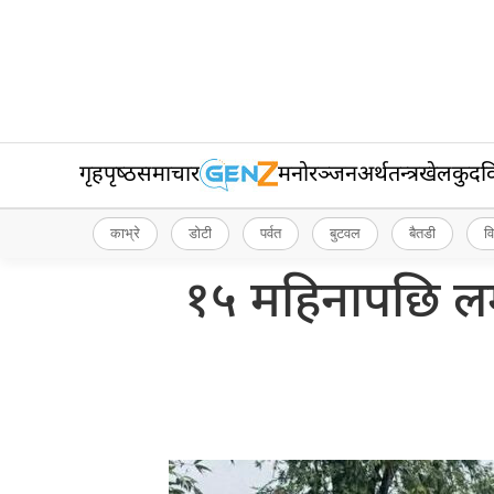
गृहपृष्‍ठ
समाचार
मनोरञ्जन
अर्थतन्त्र
खेलकुद
व
काभ्रे
डोटी
पर्वत
बुटवल
बैतडी
व
१५ महिनापछि लमजु