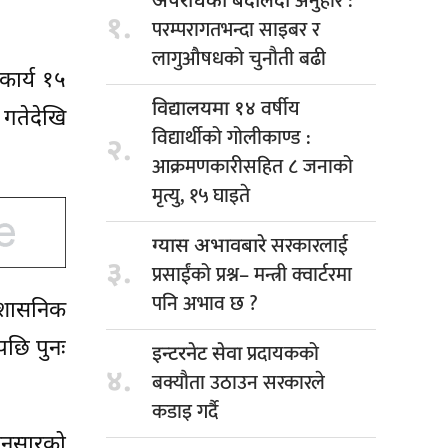
अनुहार :
अपराधको बदलिँदो
१.
परम्परागतभन्दा साइबर र
लागुऔषधको चुनौती बढी
कार्य १५
वर्षीय
विद्यालयमा १४
गतेदेखि
विद्यार्थीको गोलीकाण्ड :
२.
आक्रमणकारीसहित ८ जनाको
मृत्यु, १५ घाइते
सरकारलाई
ग्यास अभावबारे
३.
प्रसाईंको प्रश्न– मन्त्री क्वार्टरमा
पनि अभाव छ ?
्रशासनिक
पछि पुनः
प्रदायकको
इन्टरनेट सेवा
४.
बक्यौता उठाउन सरकारले
कडाइ गर्दै
अनुसारको