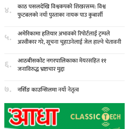
विश्वकपको शिखरसम्म: विश्व
काठ पसलदेखि
४.
फुटबलको नयाँ पुस्ताका नायक पाउ कुबार्सी
अभावको रिपोर्टलाई ट्रम्पले
अमेरिकामा हतियार
५.
अस्वीकार गरे, सूचना चुहाउनेलाई जेल हाल्ने चेतावनी
मेयरसहित ११
आठबीसकोट नगरपालिकाका
६.
जनाविरुद्ध भ्रष्टाचार मुद्दा
७.
नयाँ नेतृत्व
नर्सिङ काउन्सिलमा