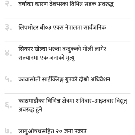
२.
देशभरका विभिन्न सडक अवरुद्ध
वर्षाका कारण
३.
एक्स नेपालमा सार्वजनिक
लिपमोटर बी०३
भरुवा बन्दुकको गोली लागेर
सिकार खेल्दा
४.
सल्यानमा एक जनाको मृत्यु
५.
ग्रुपकाे दाेश्राे अधिवेशन
कावासाेती साईक्लिङ्ग
क्षेत्रमा शनिबार–आइतबार विद्युत्
काठमाडौंका विभिन्न
६.
अवरुद्ध हुने
७.
जना पक्राउ
लागुऔषधसहित २०