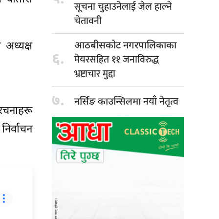
सूचना चुहाउनेलाई जेल हाल्ने
चेतावनी
 अध्यक्ष
आठबीसकोट नगरपालिकाका
६.
मेयरसहित ११ जनाविरुद्ध
भ्रष्टाचार मुद्दा
७.
नयाँ नेतृत्व
नर्सिङ काउन्सिलमा
ंरचनाहरू
निर्वाचन