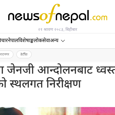
२१ श्रावण २०८३, बिहीबार
िचार
नेपाल
विशेषाङ्क
लोकसेवा
अन्य
िराटनगर
हेटौँडा
ा जेनजी आन्दोलनबाट ध्वस्
ो स्थलगत निरीक्षण