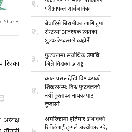
को मौका परीक्षाको
कक्षा १२
१.
परीक्षाफल सार्वजनिक
लागि ट्रमा
6
Shares
बेवारिसे बिरामीका
२.
सेन्टरमा आवश्यक रगतको
शुल्क रेडक्रसले व्यहोर्ने
उपाधि
फुटबलमा सर्वाधिक
३.
जित्ने विश्वका ७ राष्ट्र
 पारिएका
विश्वकपको
काठ पसलदेखि
शिखरसम्म: विश्व फुटबलको
४.
नयाँ पुस्ताका नायक पाउ
कुबार्सी
अभावको
अमेरिकामा हतियार
 अध्यक्ष
रिपोर्टलाई ट्रम्पले अस्वीकार गरे,
५.
स चौतारी