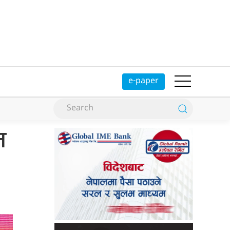
e-paper
त