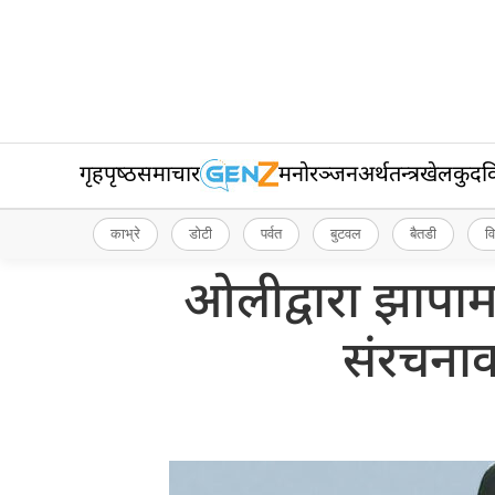
गृहपृष्‍ठ
समाचार
मनोरञ्जन
अर्थतन्त्र
खेलकुद
व
काभ्रे
डोटी
पर्वत
बुटवल
बैतडी
व
ओलीद्वारा झापाम
संरचनाक