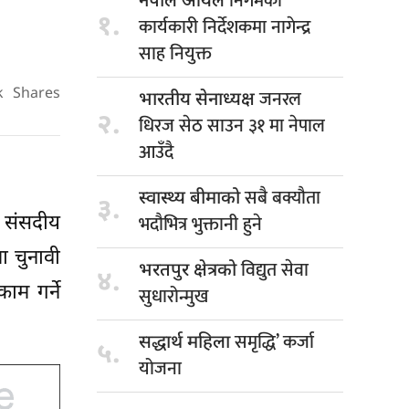
निगमको
नेपाल आयल
१.
कार्यकारी निर्देशकमा नागेन्द्र
साह नियुक्त
जनरल
k
Shares
भारतीय सेनाध्यक्ष
२.
धिरज सेठ साउन ३१ मा नेपाल
आउँदै
सबै बक्यौता
स्वास्थ्य बीमाको
३.
भदौभित्र भुक्तानी हुने
ा संसदीय
ा चुनावी
विद्युत सेवा
भरतपुर क्षेत्रको
४.
ाम गर्ने
सुधारोन्मुख
समृद्धि’ कर्जा
सद्धार्थ महिला
५.
योजना