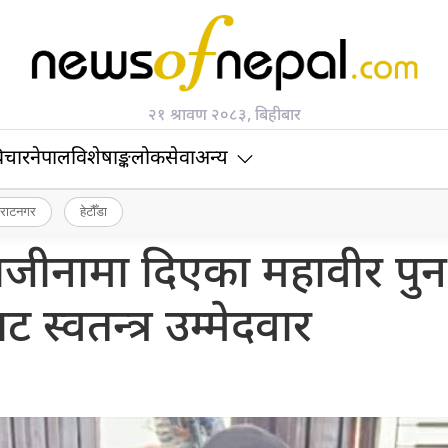
२१ श्रावण २०८३, बिहीबार
िचार
नेपाल
विशेषाङ्क
लोकसेवा
अन्य
िराटनगर
हेटौँडा
ट राजीनामा दिएका महावीर पुन
ाट स्वतन्त्र उम्मेदवार