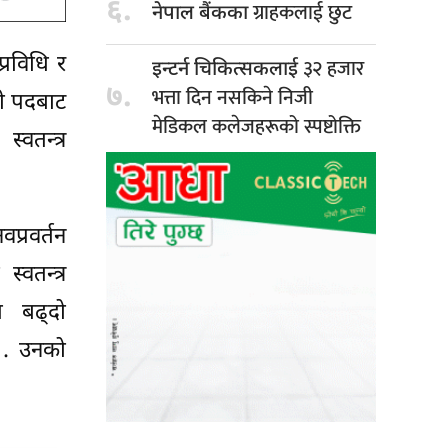
६.
ग्राहकलाई छुट
नेपाल बैंकका
्रविधि र
३२ हजार
इन्टर्न चिकित्सकलाई
७.
भत्ता दिन नसकिने निजी
री पदबाट
मेडिकल कलेजहरूको स्पष्टोक्ति
वतन्त्र
प्रवर्तन
वतन्त्र
ि बढ्दो
छ . उनको