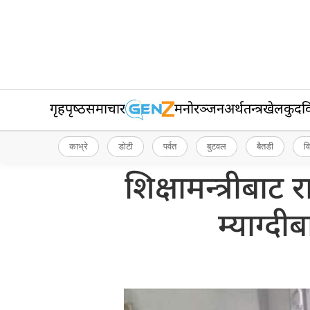
गृहपृष्‍ठ
समाचार
मनोरञ्जन
अर्थतन्त्र
खेलकुद
व
काभ्रे
डोटी
पर्वत
बुटवल
बैतडी
व
शिक्षामन्त्रीबा
म्याग्दीब