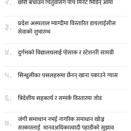
२.
चितुवासँग पाँच मिनेट भिडिन् आमा
छोरी बचाउन
म्याग्दीमा विस्तारित डायलाईसीस
प्रदेश अस्पताल
३.
सेवाको शुभारम्भ
४.
पोसाक र स्टेशनरी सामग्री
दुर्गमको विद्यालयलाई
५.
छैनन् खाना पकाउने ग्यास
सिन्धुलीका पसलहरुमा
६.
र सम्पर्क विस्तारमा जोड
त्रिदेशीय सहकार्य
नभई नागरिक समाधान खोज्न
जंगी समाधान
७.
सरकारलाई मानवअधिकारवादी पहाडीको सुझाव