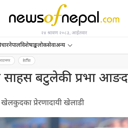
२४ श्रावण २०८३, आईतवार
िचार
नेपाल
विशेषाङ्क
लोकसेवा
अन्य
िराटनगर
हेटौँडा
 साहस बटुलेकी प्रभा आङदम
 खेलकुदका प्रेरणादायी खेलाडी