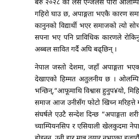
बरु २०२८ को लस एन्जलस पारा ओलम्पि
गहिरो घाउ छ, अपाङ्गता भएकै कारण समा
कानुनको विद्यार्थी भएर समाजको त्यो सो
सपना भए पनि प्राविधिक कारणले रोकिनु प
अब्बल सावित गर्दै अघि बढ्छिन् ।
नेपाल जस्तो देशमा, जहाँ अपाङ्गता भएका 
देखाएको हिम्मत अतुलनीय छ । ओलम्पि
भन्छिन्,“आफूमाथि विश्वास हुनुप¥यो, मिह
समाज आज उनीसँग फोटो खिच्न मरिहत्ते गर
संघर्षले एउटै सन्देश दिन्छ “अपाङ्गता 
च्याम्पियनसिप र एसियाली खेलकुदमा नेप
होइनन्, उनी हार मान्न तयार नभएका हजारौँ 