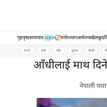
गृहपृष्‍ठ
समाचार
मनोरञ्जन
अर्थतन्त्र
खेलकुद
व
काभ्रे
डोटी
पर्वत
बुटवल
बैतडी
व
आँधीलाई माथ दिने
नेपाली पारा