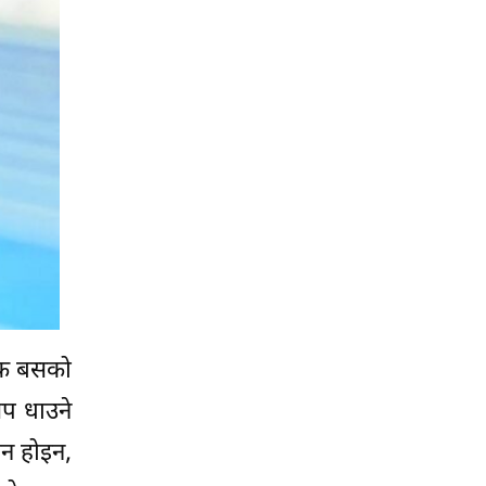
निक बसको
िप धाउने
ान होइन,