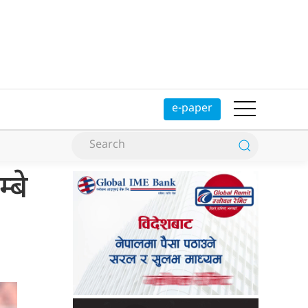
e-paper
्बे