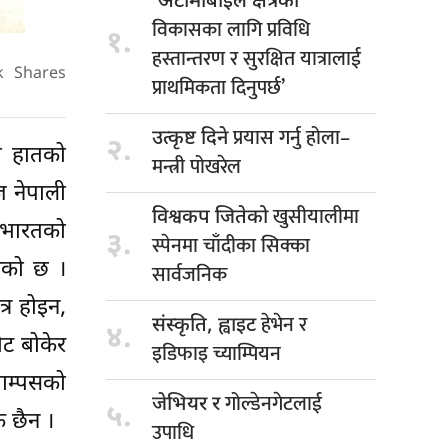
‘अटोमोबाइल क्षेत्रको
विकासका लागि प्रविधि
१.
हस्तान्तरण र सुरक्षित यात्रालाई
k
Shares
प्राथमिकता दिनुपर्छ’
प्रयास गर्नु होला–
उत्कृष्ट दिने
२.
े हातको
मन्त्री पोखरेल
ज नेपाली
खुसीयालीमा
विश्वकप जितेको
 भारतको
३.
स्पेनमा चाँदीका सिक्का
एको छ ।
सार्वजनिक
्र होइन,
हेभेन र
संस्कृति, ह्वाइट
४.
ोट बोकेर
इडिफाइ च्याम्पियन
ाम्पसको
गोल्डेनगेटलाई
जेभियर र
५.
 छैन ।
उपाधि