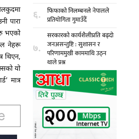
खेलकुदमा
नेपालले
फिफाको निलम्बनले
६.
प्रतियोगिता गुमाउँदैं
उनी पारा
ुरु भएको
बढ्दो
सरकारको कार्यशैलीप्रति
जनअसन्तुष्टि : सुशासन र
ाल नेहरू
७.
परिणाममुखी काममाथि उठ्न
्र थिएन,
थाले प्रश्न
क्सको यो
ड’ मात्र