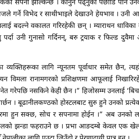
कको सपना झल्किन्छ । कानुन पढ्नुको पछाडि पनि उन
जले गर्ने विभेद र साथीभाइले देखाउने हेयभाव । उनी
चलाई बदल्ने वकालत गरिरहेकी छन् । म्याराथन धाविका बन
र्दा उनी गुनासो गर्दिनन्, बरु ट्रयाक र फिल्ड दुवैम
व्यक्तिहरूका लागि न्यूनतम पूर्वाधार समेत छैन, त्यहाँ
यन विमला रानामगरको प्रशिक्षणमा आफूलाई निखारिरह
िनेत गरेपछि नसकिने केही छैन ।” हिजोसम्म उनलाई ‘बिचरी
्छन । बूढानीलकण्ठको होस्टलबाट सुरु हुने उनको प्रत्य
शरीरमा हुन सक्छ, सोच र सपनामा होईन ।” अब उनको लक्ष
ालको झन्डा फहराउने छ । प्रभा आङदम्बे केवल एक खेला
नेपालीका लागि एउटा जिउँदो र प्रेरणादायी पात्र हुन् ।