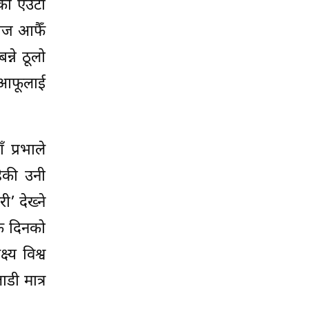
को एउटा
 आज आफैँ
्ने ठूलो
ा आफूलाई
 प्रभाले
ेकी उनी
’ देख्ने
ेक दिनको
्य विश्व
डी मात्र