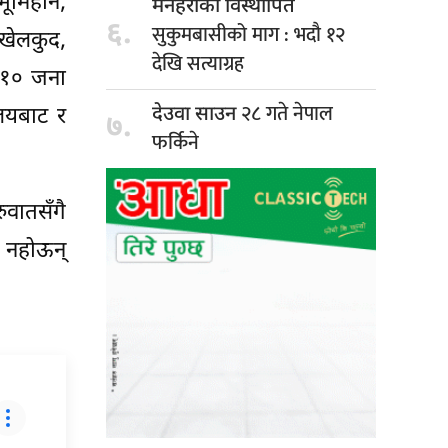
ूमिहीन,
मनहराका विस्थापित
६.
सुकुमबासीको माग : भदौ १२
 खेलकुद,
देखि सत्याग्रह
०-१० जना
२८ गते नेपाल
देउवा साउन
ालयबाट र
७.
फर्किने
ुवातसँगै
त नहोऊन्