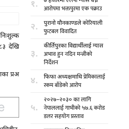
एलपी ग्यास बेच्ने
७ हजारमा
१.
आरोपमा भक्तपुरमा एक पक्राउ
कोरियाली
पुरानो यौनकाण्डले
२.
फुटबल विवादित
 निःशुल्क
ग्यास
कीर्तिपुरका विद्यार्थीलाई
०८३ देखि
३.
अभाव हुन नदिन मन्त्रीको
निर्देशन
डाका प्रअ
प्रेमिकालाई
फिफा अध्यक्षमाथि
४.
रकम बाँडेको आरोप
लागि
२०२७–२०३० का
५.
नेपाललाई गाभीको ५७.६ करोड
डलर सहयोग प्रस्ताव