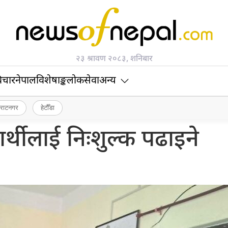
२३ श्रावण २०८३, शनिबार
िचार
नेपाल
विशेषाङ्क
लोकसेवा
अन्य
िराटनगर
हेटौँडा
ार्थीलाई निःशुल्क पढाइने