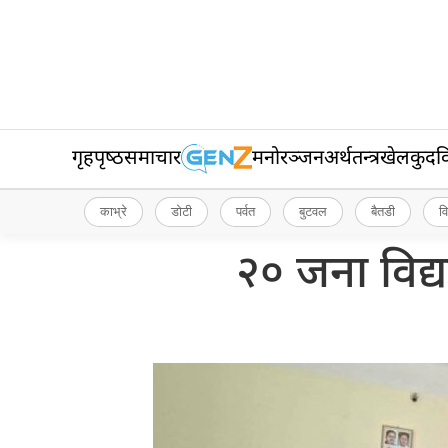
गृहपृष्‍ठ
समाचार
मनोरञ्जन
अर्थतन्त्र
खेलकुद
व
काभ्रे
डोटी
पर्वत
बुटवल
बैतडी
व
२० जना विद्य