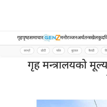
गृहपृष्‍ठ
समाचार
मनोरञ्जन
अर्थतन्त्र
खेलकुद
व
काभ्रे
डोटी
पर्वत
बुटवल
बैतडी
व
गृह मन्त्रालयको मूल