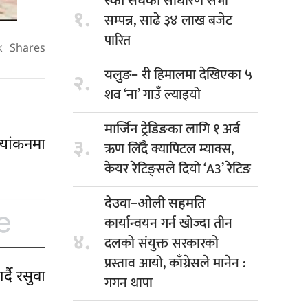
साधारण सभा
स्की संघको
१.
सम्पन्न, साढे ३४ लाख बजेट
पारित
k
Shares
हिमालमा देखिएका ५
यलुङ– री
२.
शव ‘ना’ गाउँ ल्याइयो
लागि १ अर्ब
मार्जिन ट्रेडिङका
्यांकनमा
३.
ऋण लिँदै क्यापिटल म्याक्स,
केयर रेटिङ्सले दियो ‘A3’ रेटिङ
देउवा–ओली सहमति
कार्यान्वयन गर्न खोज्दा तीन
४.
दलको संयुक्त सरकारको
प्रस्ताव आयो, काँग्रेसले मानेन :
दै रसुवा
गगन थापा