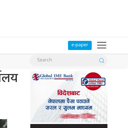
e-paper
यालय