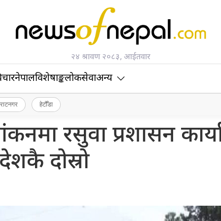
२४ श्रावण २०८३, आईतवार
िचार
नेपाल
विशेषाङ्क
लोकसेवा
अन्य
िराटनगर
हेटौँडा
्यांकनमा रसुवा प्रशासन कार्
देशकै दोस्रो