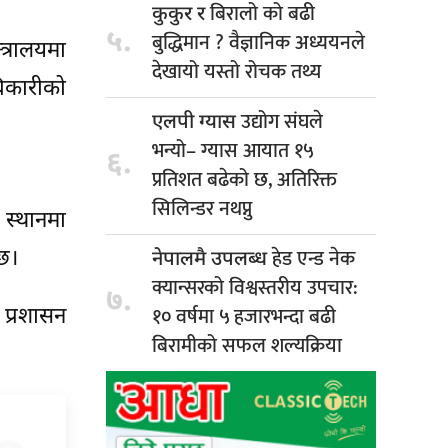
बिरालो को बढी
कुकुर र
५.
बुद्धिमान ? वैज्ञानिक अध्ययनले
त्रालयमा
देखायो यस्तो रोचक तथ्य
धिकारीको
उद्योग संघले
एलपी ग्यास
भन्यो– ग्यास आयात १५
६.
प्रतिशत बढेको छ, अतिरिक्त
सिलिन्डर नथप्नु
 स्थानमा
हेड एन्ड नेक
 छ।
नेपालमै उपलब्ध
क्यान्सरको विश्वस्तरीय उपचार:
७.
१० वर्षमा ५ हजारभन्दा बढी
प्रशासन
बिरामीको सफल शल्यक्रिया