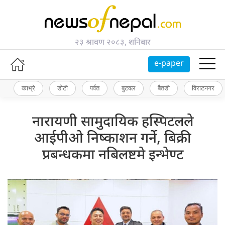
२३ श्रावण २०८३, शनिबार
e-paper
काभ्रे
डोटी
पर्वत
बुटवल
बैतडी
विराटनगर
नारायणी सामुदायिक हस्पिटलले
आईपीओ निष्काशन गर्ने, बिक्री
प्रबन्धकमा नबिलष्टमे इन्भेण्ट