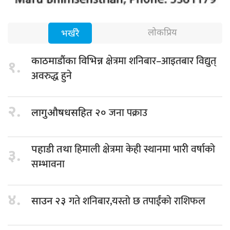
लोकप्रिय
भर्खरै
क्षेत्रमा शनिबार–आइतबार विद्युत्
काठमाडौंका विभिन्न
१.
अवरुद्ध हुने
२.
जना पक्राउ
लागुऔषधसहित २०
हिमाली क्षेत्रमा केही स्थानमा भारी वर्षाको
पहाडी तथा
३.
सम्भावना
४.
गते शनिबार,यस्तो छ तपाईंको राशिफल
साउन २३