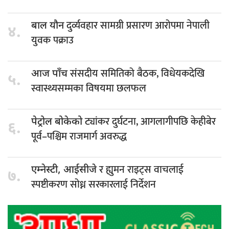
दुर्व्यवहार सामग्री प्रसारण आरोपमा नेपाली
बाल यौन
४.
युवक पक्राउ
संसदीय समितिको बैठक, विधेयकदेखि
आज पाँच
५.
स्वास्थ्यसम्मका विषयमा छलफल
ट्यांकर दुर्घटना, आगलागीपछि केहीबेर
पेट्रोल बोकेको
६.
पूर्व–पश्चिम राजमार्ग अवरुद्ध
र ह्युमन राइट्स वाचलाई
एम्नेस्टी, आईसीजे
७.
स्पष्टीकरण सोध्न सरकारलाई निर्देशन