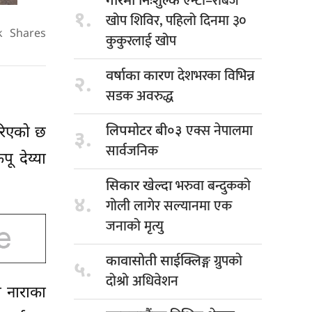
एन्टी–रेबिज
गौरमा निःशुल्क
१.
खोप शिविर, पहिलो दिनमा ३०
k
Shares
कुकुरलाई खोप
देशभरका विभिन्न
वर्षाका कारण
२.
सडक अवरुद्ध
एक्स नेपालमा
लिपमोटर बी०३
रिएको छ
३.
सार्वजनिक
ू देय्या
भरुवा बन्दुकको
सिकार खेल्दा
४.
गोली लागेर सल्यानमा एक
जनाको मृत्यु
ग्रुपकाे
कावासाेती साईक्लिङ्ग
५.
दाेश्राे अधिवेशन
े नाराका