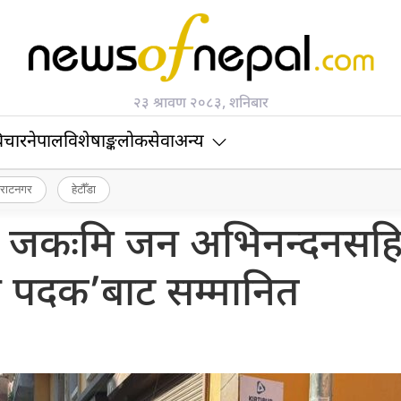
२३ श्रावण २०८३, शनिबार
िचार
नेपाल
विशेषाङ्क
लोकसेवा
अन्य
िराटनगर
हेटौँडा
 जकःमि जन अभिनन्दनसह
त्न पदक’बाट सम्मानित