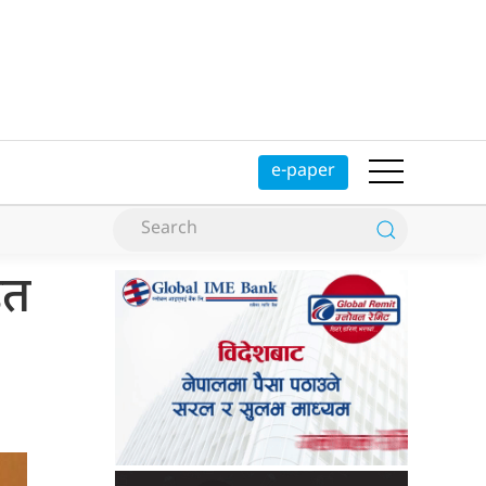
e-paper
ित