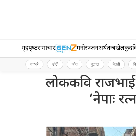
गृहपृष्‍ठ
समाचार
मनोरञ्जन
अर्थतन्त्र
खेलकुद
व
काभ्रे
डोटी
पर्वत
बुटवल
बैतडी
व
लोककवि राजभाई
‘नेपाः र