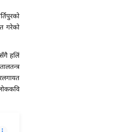
्तिपुरको
त गरेको
ँगै हलिं
तालतन्त्र
पुरलगायत
 लोककवि