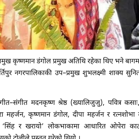
्रमुख कृष्णमान डंगोल प्रमुख अतिथि रहेका थिए भने बागमत
ीर्तिपुर नगरपालिकाकी उप–प्रमुख शुभलक्ष्मी शाक्य सुनि
ीत–संगीत मदनकृष्ण श्रेष्ठ (ख्यालिजुजु), पवित्र कसाः
ा महर्जन, कृष्णमान डंगोल, दीपा महर्जन र रत्नशोभा 
ना ‘सिंह र खरायो’ लोकभाकामा आधारित ओपेरा काठ
लयको टोलीले प्रस्तुत गरेको थियो ।