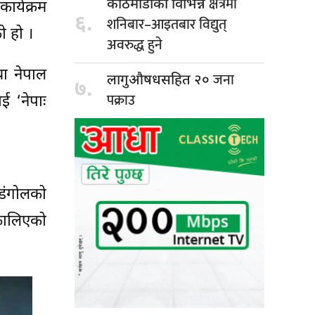
क्षेत्रमा
काठमाडौंका विभिन्न
ार्यक्रम
६.
शनिबार–आइतबार विद्युत्
ो हो ।
अवरुद्ध हुने
था नेपाल
जना
लागुऔषधसहित २०
७.
पक्राउ
 ‘नेपाः
डंगोलको
कालिएको